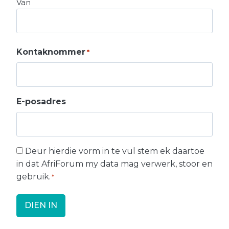
Van
Kontaknommer
*
E-posadres
D
Deur hierdie vorm in te vul stem ek daartoe
e
in dat AfriForum my data mag verwerk, stoor en
u
gebruik.
*
r
h
i
e