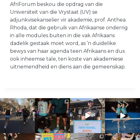
AfriForum beskou die opdrag van die
r
Universiteit van die Vrystaat (UV) se
d
adjunkvisekanselier vir akademie, prof. Anthea
i
Rhoda, dat die gebruik van Afrikaanse onderrig
e
in alle modules buiten in die vak Afrikaans
v
dadelik gestaak moet word, as ’n duidelike
o
bewys van haar agenda teen Afrikaans en dus
r
ook inheemse tale, ten koste van akademiese
m
uitnemendheid en diens aan die gemeenskap.
i
n
t
e
v
u
l
s
t
e