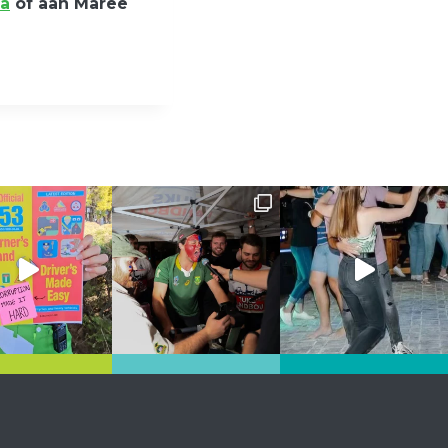
za
of aan Maree