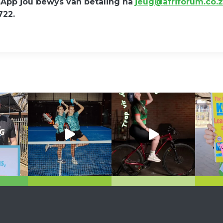
App jou bewys van betaling na
jeug@afriforum.co.
722.