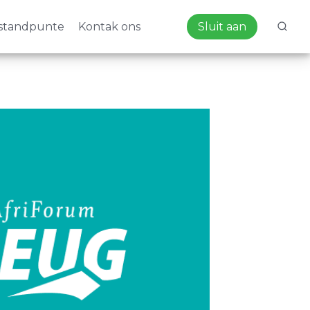
standpunte
Kontak ons
Sluit aan