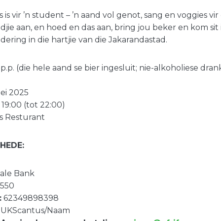
s is vir ’n student – ’n aand vol genot, sang en voggies vir
jie aan, en hoed en das aan, bring jou beker en kom sit 
dering in die hartjie van die Jakarandastad.
.p. (die hele aand se bier ingesluit; nie-alkoholiese dran
ei 2025
 19:00 (tot 22:00)
s Resturant
HEDE:
nale Bank
550
:
62349898398
UKScantus/Naam