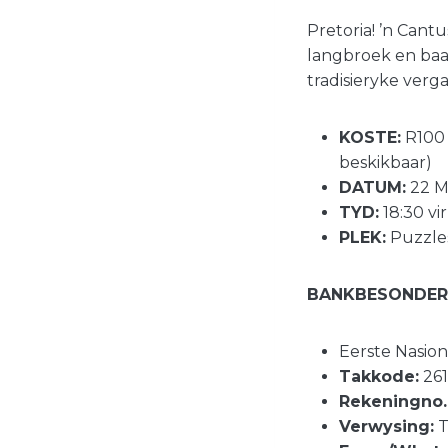
Pretoria! ’n Cantu
langbroek en baad
tradisieryke verga
KOSTE:
R100 p
beskikbaar)
DATUM:
22 M
TYD:
18:30 vir
PLEK:
Puzzle
BANKBESONDER
Eerste Nasio
Takkode:
261
Rekeningno.
Verwysing:
T