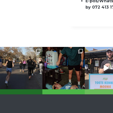
E-pos/Whats
by 072 413 1