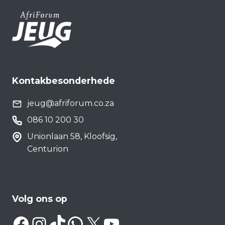
Kontakbesonderhede
jeug@afriforum.co.za
086 10 200 30
Unionlaan 58, Kloofsig,
Centurion
Volg ons op
Facebook
Instagram
TikTok
WhatsApp
X
YouTube